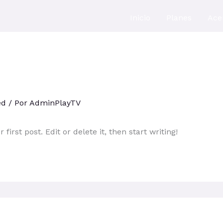
Inicio
Planes
Ace
ed
/ Por
AdminPlayTV
irst post. Edit or delete it, then start writing!