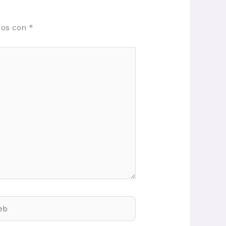
dos con
*