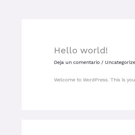
Ir
al
contenido
Hello world!
Deja un comentario
/
Uncategoriz
Welcome to WordPress. This is your f