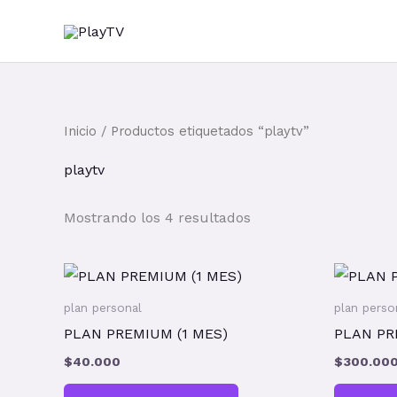
Ir
al
contenido
Inicio
/ Productos etiquetados “playtv”
playtv
Mostrando los 4 resultados
plan personal
plan perso
PLAN PREMIUM (1 MES)
PLAN PR
$
40.000
$
300.00